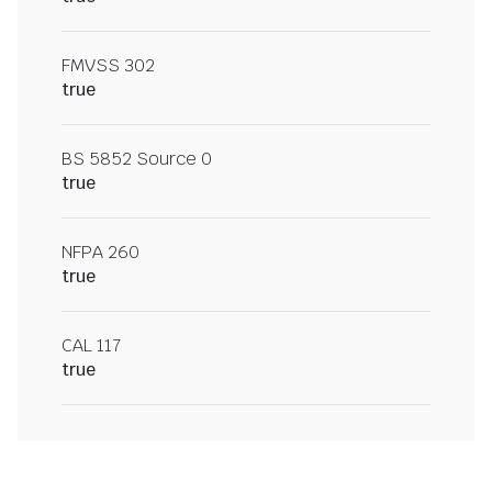
FMVSS 302
true
BS 5852 Source 0
true
NFPA 260
true
CAL 117
true