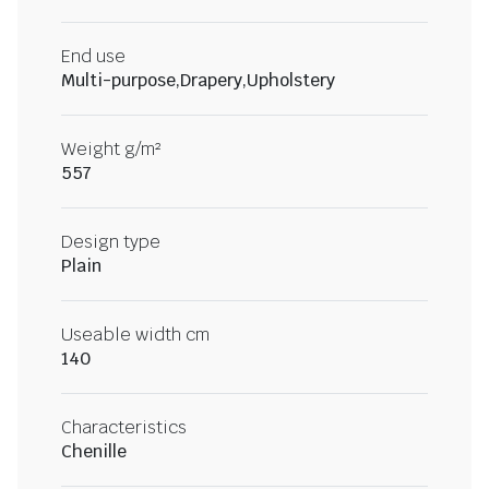
End use
Multi-purpose,Drapery,Upholstery
Weight g/m²
557
Design type
Plain
Useable width cm
140
Characteristics
Chenille