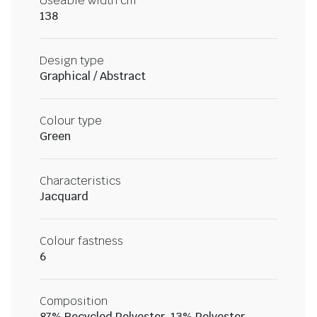
Useable width cm
138
Design type
Graphical / Abstract
Colour type
Green
Characteristics
Jacquard
Colour fastness
6
Composition
87% Recycled Polyester, 13% Polyester