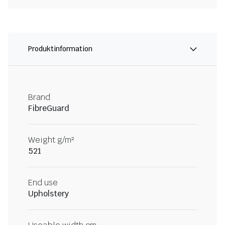
Produktinformation
Brand
FibreGuard
Weight g/m²
521
End use
Upholstery