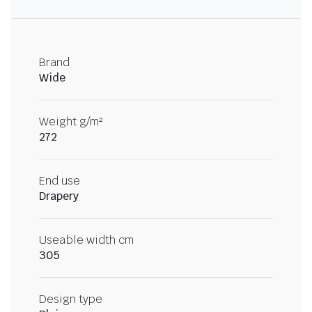
Brand
Wide
Weight g/m²
272
End use
Drapery
Useable width cm
305
Design type