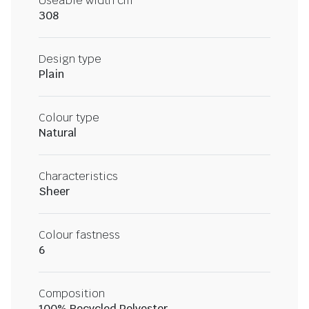
Useable width cm
308
Design type
Plain
Colour type
Natural
Characteristics
Sheer
Colour fastness
6
Composition
100% Recycled Polyester