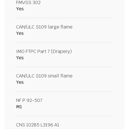
FMVSS 302
Yes
CAN/ULC S109 large flame
Yes
IMO FTPC Part 7 (Drapery)
Yes
CAN/ULC S109 small flame
Yes
NF P 92-507
M1
CNS 10285 L3196 A1