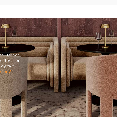
it Hilfe von
offtexturen.
digitale
ieren Sie