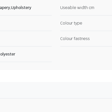
apery,Upholstery
Useable width cm
Colour type
Colour fastness
olyester