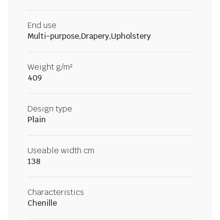
End use
Multi-purpose,Drapery,Upholstery
Weight g/m²
409
Design type
Plain
Useable width cm
138
Characteristics
Chenille