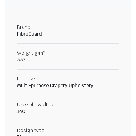
Brand
FibreGuard
Weight g/m²
557
End use
Multi-purpose,Drapery,Upholstery
Useable width cm
140
Design type