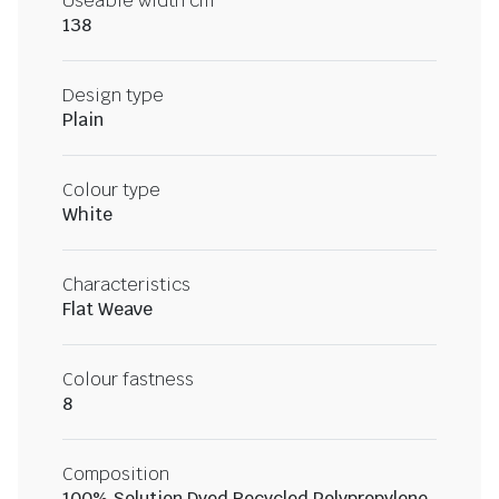
Useable width cm
138
Design type
Plain
Colour type
White
Characteristics
Flat Weave
Colour fastness
8
Composition
100% Solution Dyed Recycled Polypropylene