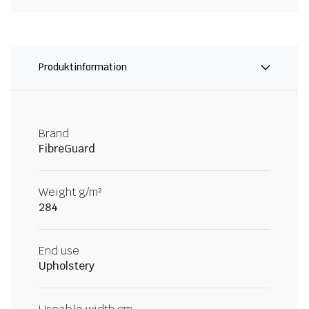
Produktinformation
Brand
FibreGuard
Weight g/m²
284
End use
Upholstery