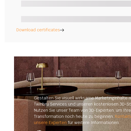
Download certificates
Gestalten Sie visuell wirksame Marketinginhalte m
Twinbru Services und unseren kostenlosen 3D-St
Nutzen Sie unser Team von 3D-Experten, um Ihre 
Transformation noch heute zu beginnen.
Kontakt
unsere Experten
für weitere Informationen.