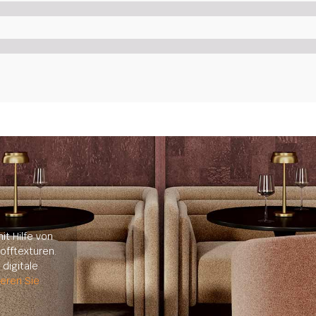
it Hilfe von
offtexturen.
digitale
ieren Sie