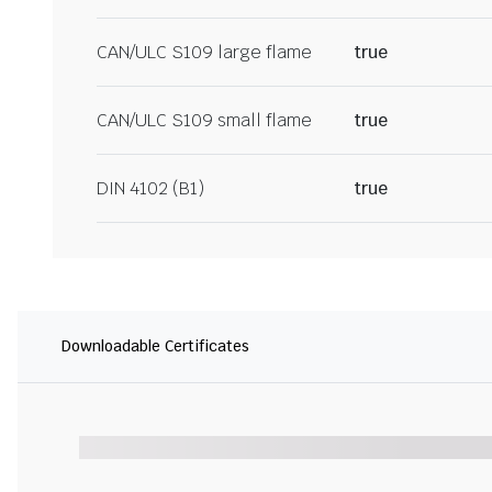
CAN/ULC S109 large flame
true
CAN/ULC S109 small flame
true
DIN 4102 (B1)
true
Downloadable Certificates