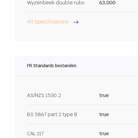
Wyzenbeek double rubs
63,000
All Specifications
FR Standards bestanden
AS/NZS 1530.2
true
BS 5867 part 2 type B
true
CAL 117
true