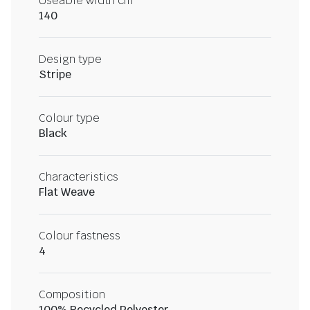
Useable width cm
140
Design type
Stripe
Colour type
Black
Characteristics
Flat Weave
Colour fastness
4
Composition
100% Recycled Polyester