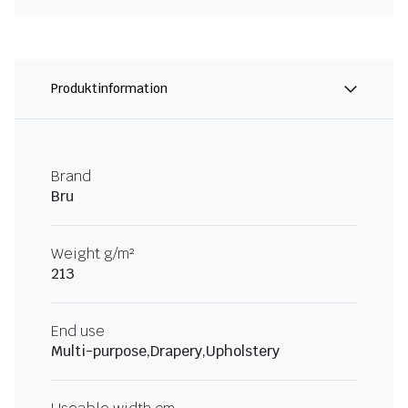
Produktinformation
Brand
Bru
Weight g/m²
213
End use
Multi-purpose,Drapery,Upholstery