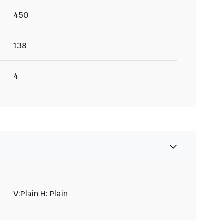
450
138
4
V:Plain H: Plain