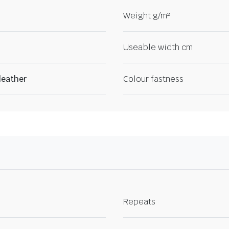
Weight g/m²
Useable width cm
 leather
Colour fastness
Repeats