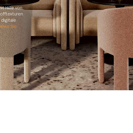
it Hilfe von
offtexturen.
digitale
ieren Sie