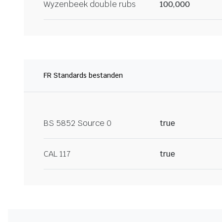
Wyzenbeek double rubs
100,000
FR Standards bestanden
BS 5852 Source 0
true
CAL 117
true