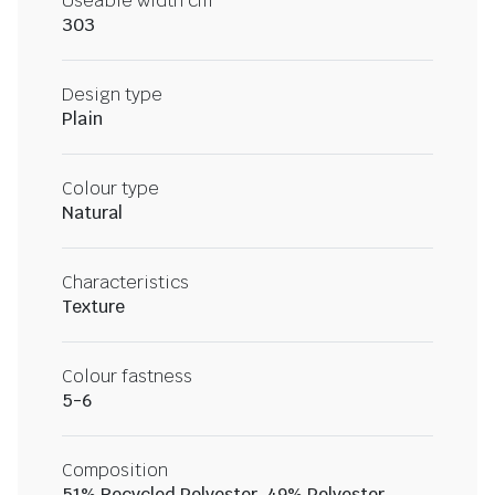
Useable width cm
303
Design type
Plain
Colour type
Natural
Characteristics
Texture
Colour fastness
5-6
Composition
51% Recycled Polyester, 49% Polyester