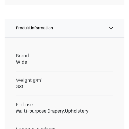
Produktinformation
Brand
Wide
Weight g/m²
381
End use
Multi-purpose,Drapery,Upholstery