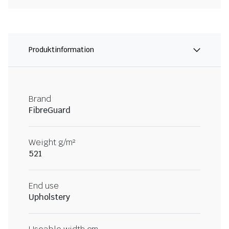
Produktinformation
Brand
FibreGuard
Weight g/m²
521
End use
Upholstery