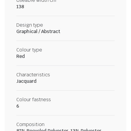
Useable width cm
138
Design type
Graphical / Abstract
Colour type
Red
Characteristics
Jacquard
Colour fastness
6
Composition
87% Recycled Polyester, 13% Polyester