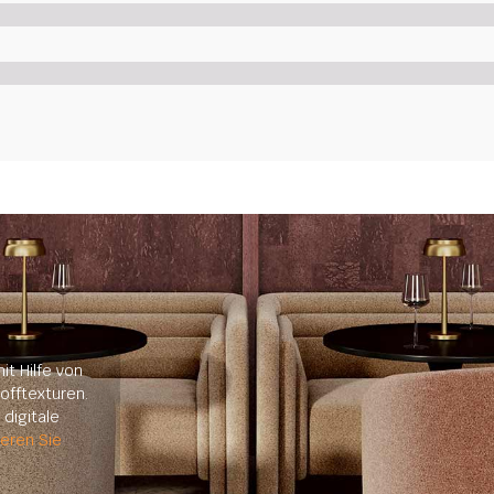
it Hilfe von
offtexturen.
digitale
ieren Sie