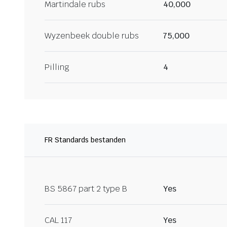
Martindale rubs
40,000
Wyzenbeek double rubs
75,000
Pilling
4
FR Standards bestanden
BS 5867 part 2 type B
Yes
CAL 117
Yes