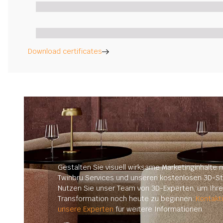
Download certificates
Gestalten Sie visuell wirksame Marketinginhalte m
Twinbru Services und unseren kostenlosen 3D-St
Nutzen Sie unser Team von 3D-Experten, um Ihre 
Transformation noch heute zu beginnen.
Kontakt
unsere Experten
für weitere Informationen.