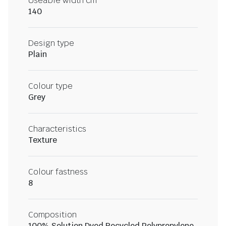
Useable width cm
140
Design type
Plain
Colour type
Grey
Characteristics
Texture
Colour fastness
8
Composition
100% Solution Dyed Recycled Polypropylene