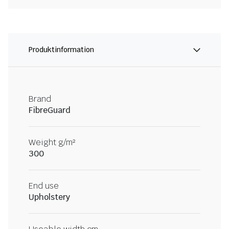
Produktinformation
Brand
FibreGuard
Weight g/m²
300
End use
Upholstery