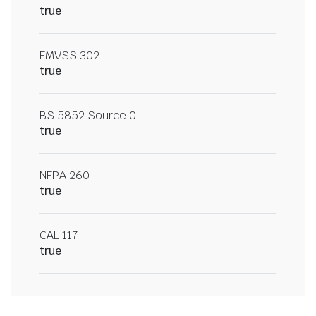
true
FMVSS 302
true
BS 5852 Source 0
true
NFPA 260
true
CAL 117
true