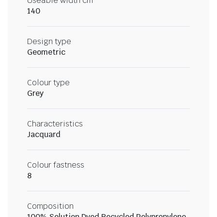
Useable width cm
140
Design type
Geometric
Colour type
Grey
Characteristics
Jacquard
Colour fastness
8
Composition
100% Solution Dyed Recycled Polypropylene