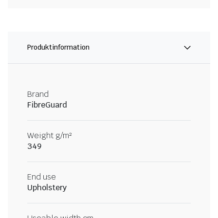
Produktinformation
Brand
FibreGuard
Weight g/m²
349
End use
Upholstery