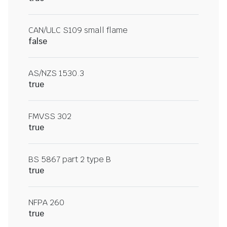
CAN/ULC S109 small flame
false
AS/NZS 1530.3
true
FMVSS 302
true
BS 5867 part 2 type B
true
NFPA 260
true