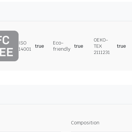
OEKO-
ISO
Eco-
true
true
TEX
true
14001
friendly
2111231
Composition