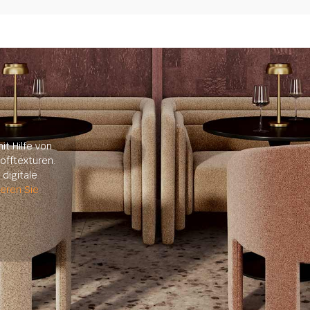
it Hilfe von
offtexturen.
digitale
ieren Sie