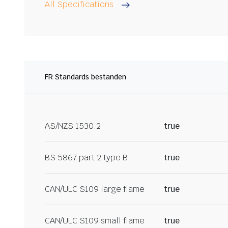
All Specifications
FR Standards bestanden
AS/NZS 1530.2
true
BS 5867 part 2 type B
true
CAN/ULC S109 large flame
true
CAN/ULC S109 small flame
true