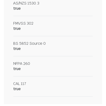
AS/NZS 1530.3
true
FMVSS 302
true
BS 5852 Source 0
true
NFPA 260
true
CAL 117
true