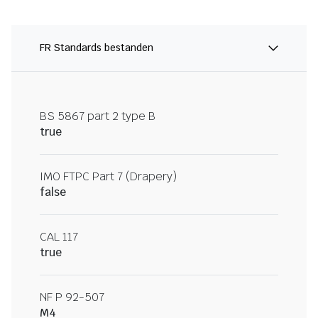
FR Standards bestanden
BS 5867 part 2 type B
true
IMO FTPC Part 7 (Drapery)
false
CAL 117
true
NF P 92-507
M4