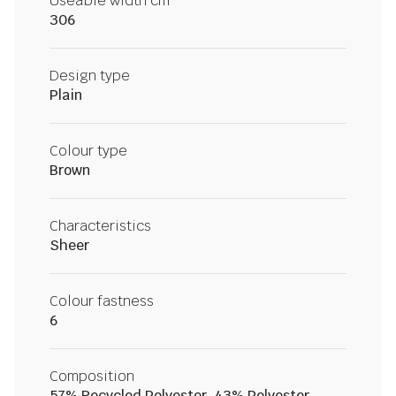
Useable width cm
306
Design type
Plain
Colour type
Brown
Characteristics
Sheer
Colour fastness
6
Composition
57% Recycled Polyester, 43% Polyester