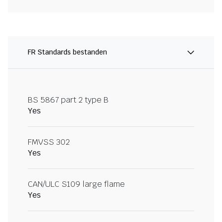
FR Standards bestanden
BS 5867 part 2 type B
Yes
FMVSS 302
Yes
CAN/ULC S109 large flame
Yes