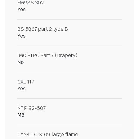
FMVSS 302
Yes
BS 5867 part 2 type B
Yes
IMO FTPC Part 7 (Drapery)
No
CAL 117
Yes
NF P 92-507
M3
CAN/ULC S109 large flame