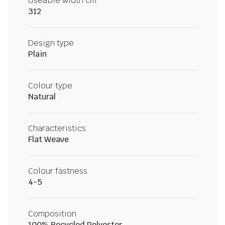
Useable width cm
312
Design type
Plain
Colour type
Natural
Characteristics
Flat Weave
Colour fastness
4-5
Composition
100% Recycled Polyester