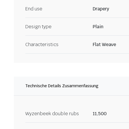
End use
Drapery
Design type
Plain
Characteristics
Flat Weave
Technische Details Zusammenfassung
Wyzenbeek double rubs
11,500