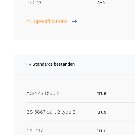
Pilling
4-5
All Specifications
FR Standards bestanden
AS/NZS 1530.2
true
BS 5867 part 2 type B
true
CAL 117
true