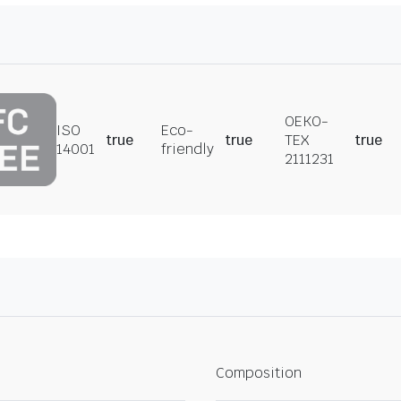
OEKO-
ISO
Eco-
true
true
TEX
true
14001
friendly
2111231
Composition