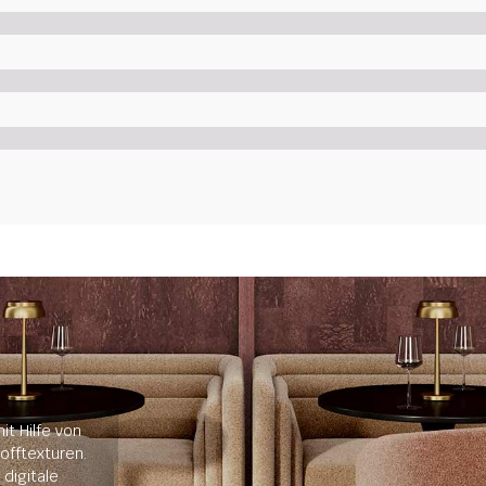
it Hilfe von
offtexturen.
digitale