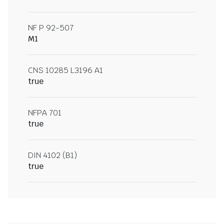
NF P 92-507
M1
CNS 10285 L3196 A1
true
NFPA 701
true
DIN 4102 (B1)
true