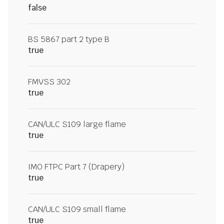
false
BS 5867 part 2 type B
true
FMVSS 302
true
CAN/ULC S109 large flame
true
IMO FTPC Part 7 (Drapery)
true
CAN/ULC S109 small flame
true