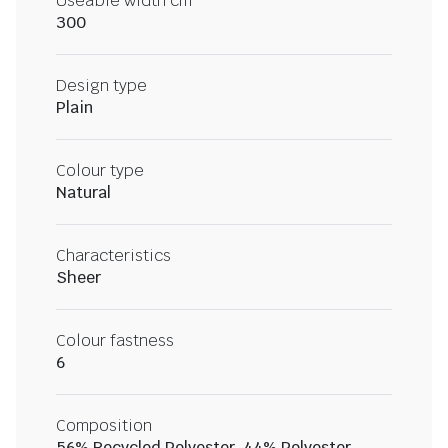
Useable width cm
300
Design type
Plain
Colour type
Natural
Characteristics
Sheer
Colour fastness
6
Composition
56% Recycled Polyester, 44% Polyester