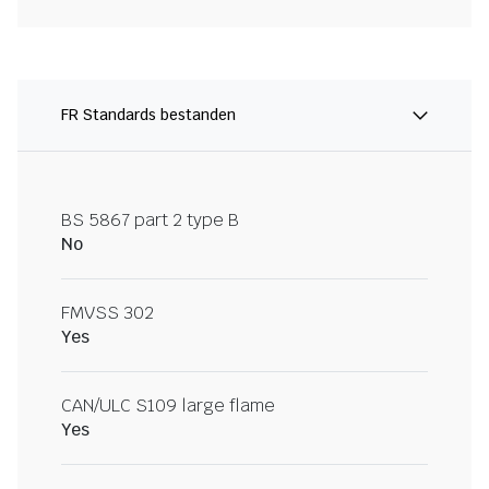
FR Standards bestanden
BS 5867 part 2 type B
No
FMVSS 302
Yes
CAN/ULC S109 large flame
Yes