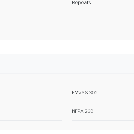
Repeats
FMVSS 302
NFPA 260