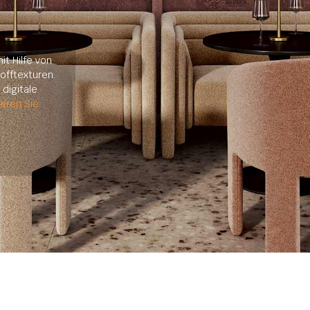
it Hilfe von
offtexturen.
digitale
ieren Sie