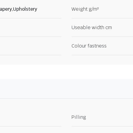
apery,Upholstery
Weight g/m²
Useable width cm
Colour fastness
Pilling