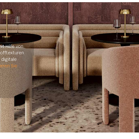
it Hilfe von
offtexturen.
digitale
ieren Sie