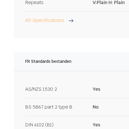
Repeats
V:Plain H: Plain
All Specifications
FR Standards bestanden
AS/NZS 1530.2
Yes
BS 5867 part 2 type B
No
DIN 4102 (B1)
Yes