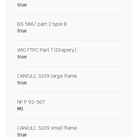
true
BS 5867 part 2 type B
true
IMO FTPC Part 7 (Drapery)
true
CAN/ULC S109 large flame
true
NF P 92-507
M1
CAN/ULC S109 small flame
true