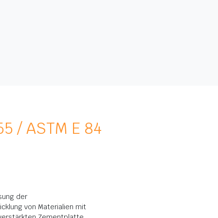
5 / ASTM E 84
ssung der
klung von Materialien mit
verstärkten Zementplatte