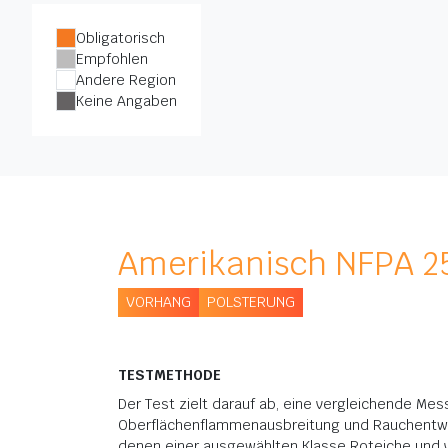
Obligatorisch
Empfohlen
Andere Region
Keine Angaben
Amerikanisch NFPA 25
VORHANG
POLSTERUNG
TESTMETHODE
Der Test zielt darauf ab, eine vergleichende Me
Oberflächenflammenausbreitung und Rauchentwic
denen einer ausgewählten Klasse Roteiche und 