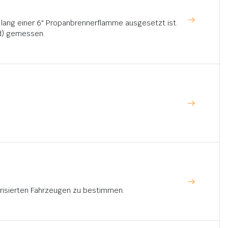
n lang einer 6" Propanbrennerflamme ausgesetzt ist.
d) gemessen.
risierten Fahrzeugen zu bestimmen.