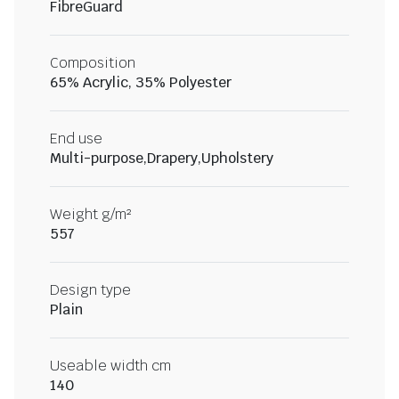
FibreGuard
Composition
65% Acrylic, 35% Polyester
End use
Multi-purpose,Drapery,Upholstery
Weight g/m²
557
Design type
Plain
Useable width cm
140