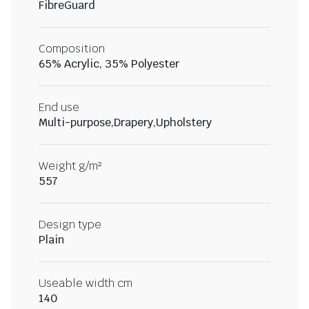
FibreGuard
Composition
65% Acrylic, 35% Polyester
End use
Multi-purpose,Drapery,Upholstery
Weight g/m²
557
Design type
Plain
Useable width cm
140