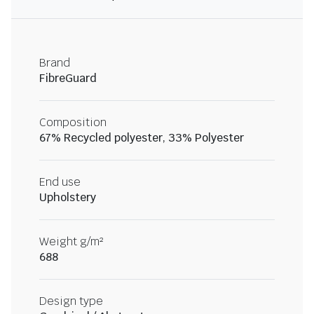
Brand
FibreGuard
Composition
67% Recycled polyester, 33% Polyester
End use
Upholstery
Weight g/m²
688
Design type