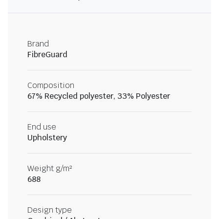
Brand
FibreGuard
Composition
67% Recycled polyester, 33% Polyester
End use
Upholstery
Weight g/m²
688
Design type