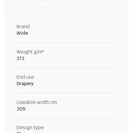
Brand
Wide
Weight g/m²
272
End use
Drapery
Useable width cm
305
Design type