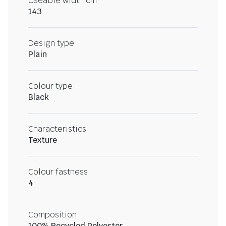
Useable width cm
143
Design type
Plain
Colour type
Black
Characteristics
Texture
Colour fastness
4
Composition
100% Recycled Polyester