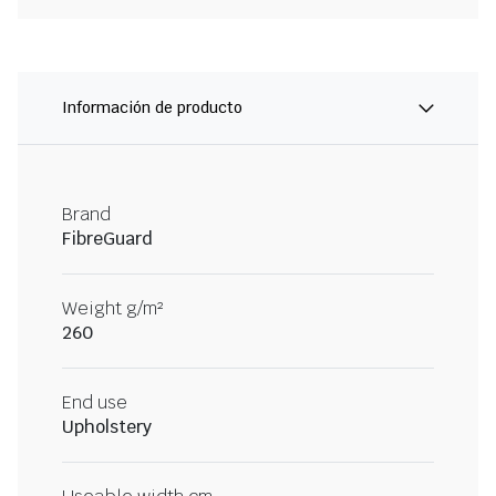
Información de producto
Brand
FibreGuard
Weight g/m²
260
End use
Upholstery