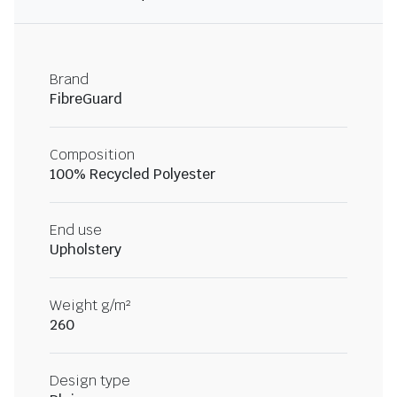
Brand
FibreGuard
Composition
100% Recycled Polyester
End use
Upholstery
Weight g/m²
260
Design type