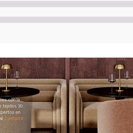
ces con la
e tejidos 3D
xpertos en
al.
Contacte