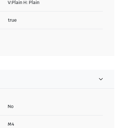
V:Plain H: Plain
true
No
M4