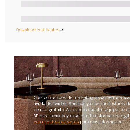
Download certificates
Crea contenidos de marketing visualmente efica
ayuda de Twinbru Services y nuestras texturas d
de uso gratuito. Aprovecha nuestro equipo de e
3D para iniciar hoy mismo tu transformación digit
con nuestros expertos
para más información.