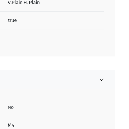
V:Plain H: Plain
true
No
M4