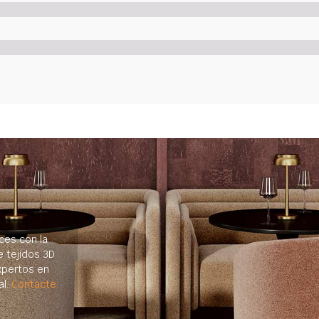
ces con la
e tejidos 3D
xpertos en
al.
Contacte