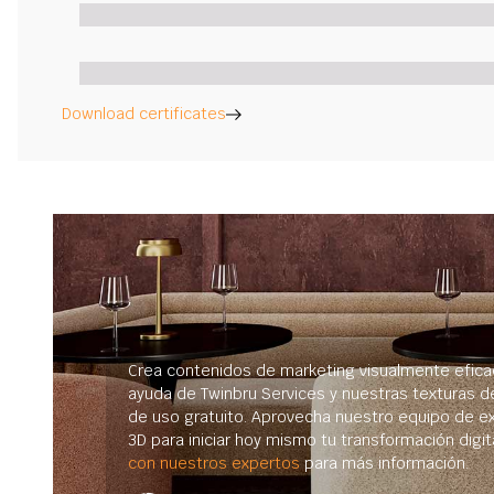
Download certificates
Crea contenidos de marketing visualmente efica
ayuda de Twinbru Services y nuestras texturas d
de uso gratuito. Aprovecha nuestro equipo de e
3D para iniciar hoy mismo tu transformación digit
con nuestros expertos
para más información.