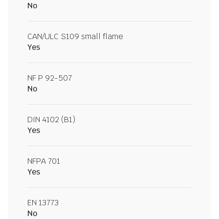
No
CAN/ULC S109 small flame
Yes
NF P 92-507
No
DIN 4102 (B1)
Yes
NFPA 701
Yes
EN 13773
No