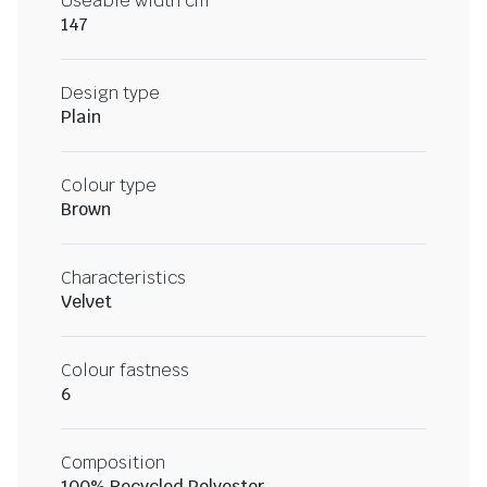
Useable width cm
147
Design type
Plain
Colour type
Brown
Characteristics
Velvet
Colour fastness
6
Composition
100% Recycled Polyester