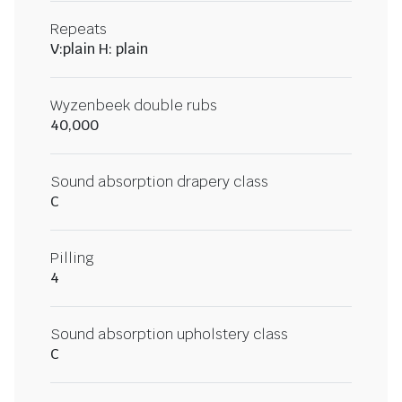
Repeats
V:plain H: plain
Wyzenbeek double rubs
40,000
Sound absorption drapery class
C
Pilling
4
Sound absorption upholstery class
C