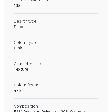
Useable width cm
138
Design type
Plain
Colour type
Pink
Characteristics
Texture
Colour fastness
4-5
Composition
54% Recycled Polyester, 29% Organic