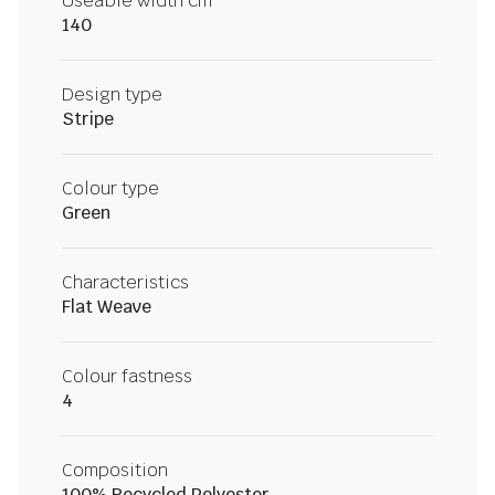
Useable width cm
140
Design type
Stripe
Colour type
Green
Characteristics
Flat Weave
Colour fastness
4
Composition
100% Recycled Polyester