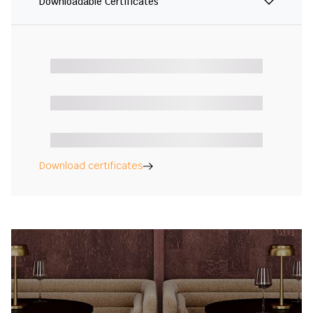
Downloadable Certificates
Download certificates