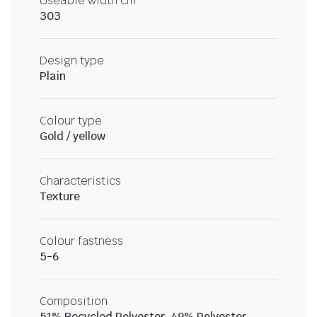
Useable width cm
303
Design type
Plain
Colour type
Gold / yellow
Characteristics
Texture
Colour fastness
5-6
Composition
51% Recycled Polyester, 49% Polyester