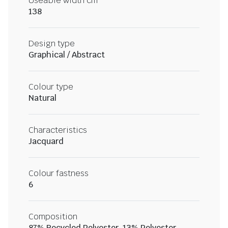
Useable width cm
138
Design type
Graphical / Abstract
Colour type
Natural
Characteristics
Jacquard
Colour fastness
6
Composition
87% Recycled Polyester, 13% Polyester