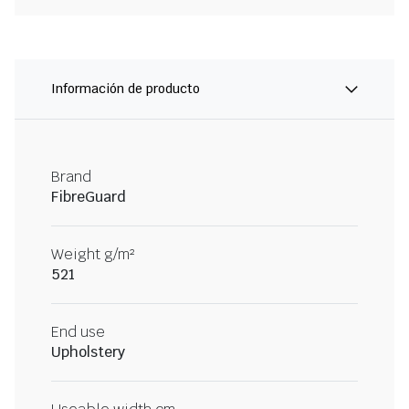
Información de producto
Brand
FibreGuard
Weight g/m²
521
End use
Upholstery