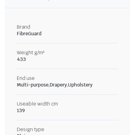
Brand
FibreGuard
Weight g/m²
433
End use
Multi-purpose,Drapery,Upholstery
Useable width cm
139
Design type