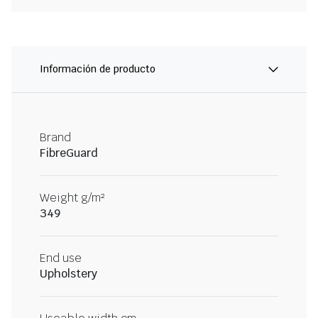
Información de producto
Brand
FibreGuard
Weight g/m²
349
End use
Upholstery