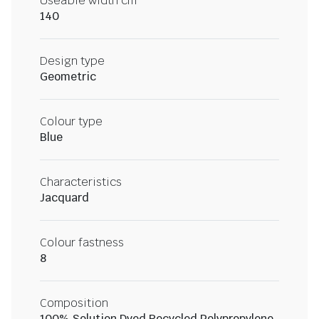
Useable width cm
140
Design type
Geometric
Colour type
Blue
Characteristics
Jacquard
Colour fastness
8
Composition
100% Solution Dyed Recycled Polypropylene