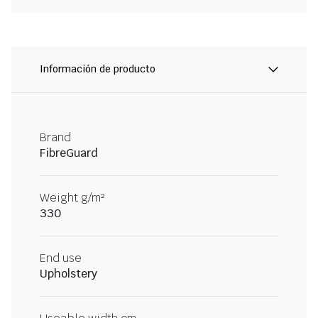
Información de producto
Brand
FibreGuard
Weight g/m²
330
End use
Upholstery