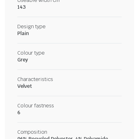
Useable width cm
143
Design type
Plain
Colour type
Grey
Characteristics
Velvet
Colour fastness
6
Composition
96% Recycled Polyester, 4% Polyamide